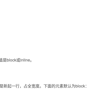
是block或inline。
素总是新起一行，占全宽度。下面的元素默认为block：