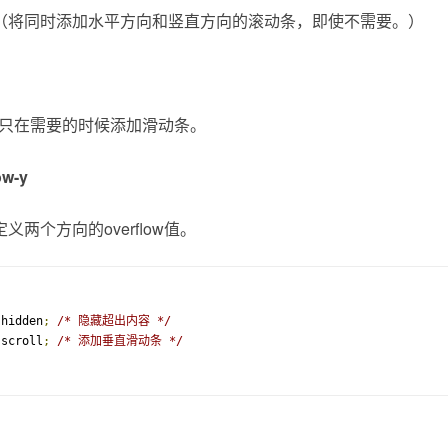
（将同时添加水平方向和竖直方向的滚动条，即使不需要。）
，不过只在需要的时候添加滑动条。
ow-y
两个方向的overflow值。
 hidden
;
/* 隐藏超出内容 */
 scroll
;
/* 添加垂直滑动条 */