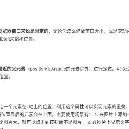
浏览器窗口来说是固定的
，无论你怎么缩放窗口大小，或是滚动
tom和left来偏移位置。
最近的父元素
（position值为static的元素除外）进行定位。可以设置
偏移位置。
用来指定一个元素在z轴上的位置，利用这个属性可以实现元素的重叠
码位置靠后的元素会在上面。主要使用场景有： 1. 在图片上添
x设置比图片大，就可以点击到按钮而不是图片。 2. 在图片上显示文