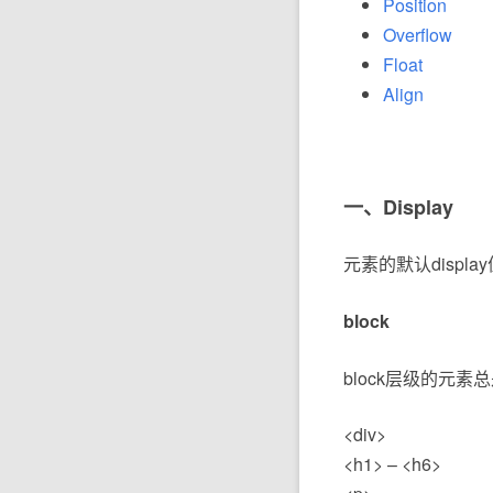
Position
Overflow
Float
Align
一、Display
元素的默认display值
block
block层级的元
<div>
<h1> – <h6>