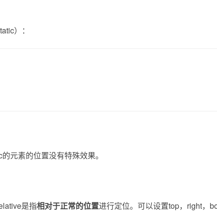
tic）：
static的元素的位置没有特殊效果。
ative是指
相对于正常的位置
进行定位。可以设置top，right，bo