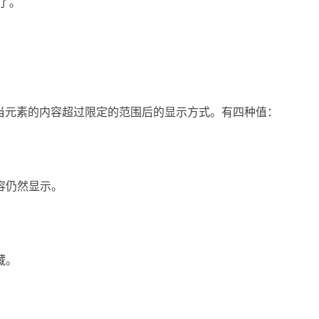
以了。
来定义当元素的内容超过限定的范围后的显示方式。有四种值：
容仍然显示。
藏。