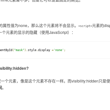
ay的属性值为none，那么这个元素将不会显示。
元素的dis
<script>
元素的显示的隐藏（使用JavaScript）：
mentById
(
"mask"
).
style
.
display 
=
'none'
;
sibility:hidden?
e是隐藏一个元素，像是这个元素不存在一样。而visibility:hidden
间
。