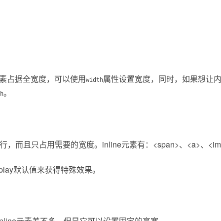
k元素占据全宽度，可以使用
属性设置宽度，同时，如果想让
width
。
h
一行，而且只占用需要的宽度。inline元素有：<span>、<a>、<im
play默认值来获得特殊效果。
k元素和inline元素差不多，但是它可以设置固定的高宽。