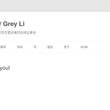
 Grey Li
和写作爱好者的在线记事本
跳
演讲
活动
书
留言
关于
NOW
至
内
容
out