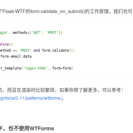
sk-WTF的form.validate_on_submit()的工作原理，我
ogin'
,
 methods
=[
'GET'
,
'POST'
])
nForm
()
method 
==
'POST'
and
 form
.
validate
():
 form
.
email
.
data

er_template
(
'login.html'
,
 form
=
form
)
点，而且在渲染时比较繁琐，如果你想了解更多，可以参考：
org/docs/0.11/patterns/wtforms/
。
TF，也不使用WTForms