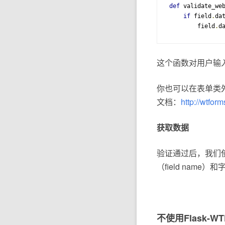
def
 validate_we
if
 field
.
da
        field
.
d
这个函数对用户输入
你也可以在表单类外
文档：
http://wtfor
获取数据
验证通过后，我们使用f
（field name）
不使用Flask-W