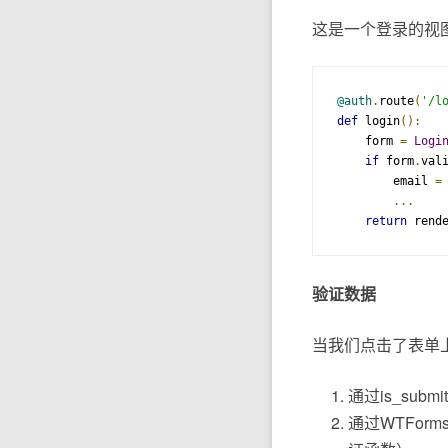
这是一个登录的视
@auth
.
route
(
'/l
def
 login
():
    form 
=
Logi
if
 form
.
val
        email 
=
...
return
 rend
验证数据
当我们点击了表单上的提
通过is_sub
通过WTFor