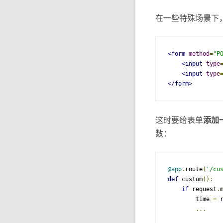
在一些特殊场景下
<form
method
=
"P
<input
type
<input
type
</form>
这时要给表单
添加一
数：
@app
.
route
(
'/cu
def
 custom
():
if
 request
.
        time 
=
 
...