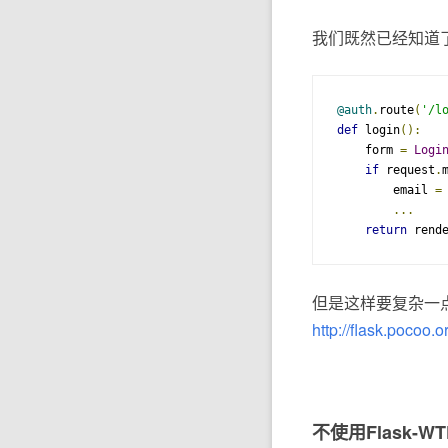
我们既然已经知道了Fla
@auth
.
route
(
'/l
def
 login
():
    form 
=
Logi
if
 request
.
        email 
=
...
return
 rend
但是这样要复杂一
http://flask.pocoo.
不使用Flask-W