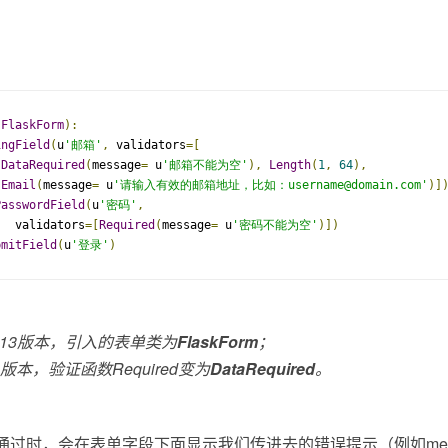
：
(
FlaskForm
):
ingField
(
u
'邮箱'
,
 validators
=[
DataRequired
(
message
=
 u
'邮箱不能为空'
),
Length
(
1
,
64
),
Email
(
message
=
 u
'请输入有效的邮箱地址，比如：username@domain.com'
)]
PasswordField
(
u
'密码'
,
   validators
=[
Required
(
message
=
 u
'密码不能为空'
)])
bmitField
(
u
'登录'
)
F 0.13版本，引入的表单类为
FlaskForm
；
.0版本，验证函数Required变为
DataRequired
。
)验证未通过时，会在表单字段下面显示我们传进去的错误提示（例如mess