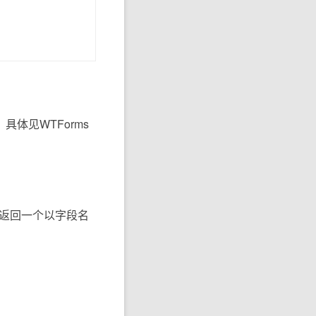
体见WTForms
ata返回一个以字段名