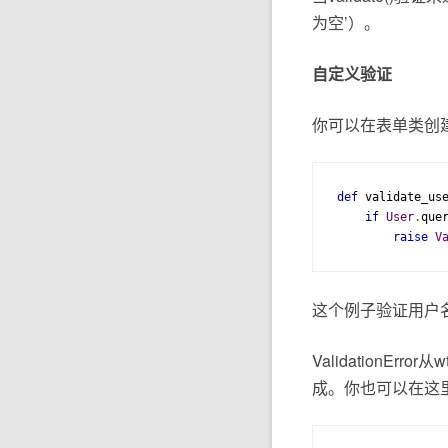
为空’）。
自定义验证
你可以在表单类创
def
 validate_us
if
User
.
que
raise
V
这个例子验证用户名是
ValidationEr
成。你也可以在这