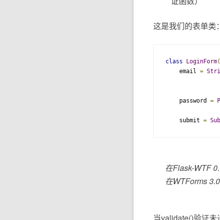
证函数）
这是我们的表单类
class
LoginForm
    email 
=
Str
    password 
=
               
    submit 
=
Su
在Flask-WT
在WTForms 3
当validate(