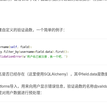
建自定义的验证函数，一个简单的例子：
ername
(
self
,
 field
):
ry
.
filter_by
(
username
=
field
.
data
).
first
():
alidationError
(
u
'用户名已被注册，换一个吧。'
)
否已经存在（这里使用SQLAlchemy），其中field.data是数
ror从wtforms导入，用来向用户显示错误信息，验证函数的名称由validate
里对用户数据进行预处理：