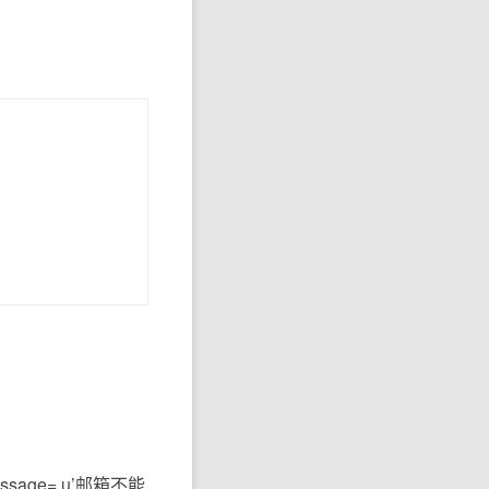
)
age= u’邮箱不能