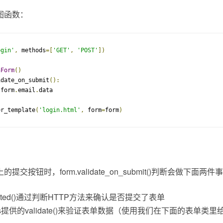
图函数：
ogin'
,
 methods
=[
'GET'
,
'POST'
])
nForm
()
idate_on_submit
():
 form
.
email
.
data

er_template
(
'login.html'
,
 form
=
form
)
交按钮时，form.validate_on_submit()判断会做下面两件
mitted()通过判断HTTP方法来确认是否提交了表单
ms提供的validate()来验证表单数据（使用我们在下面的表单类