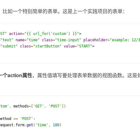
，比如一个特别简单的表单。这是上一个实践项目的表单：
OST"
action
=
"{{ url_for('custom') }}"
>
=
"text"
name
=
"time"
class
=
"time-input"
placeholder
=
"example: 12/
=
"submit"
class
=
"startButton"
value
=
"START"
>
个action属性
，属性值填写要处理表单数据的视图函数。这是
stom'
,
 methods
=[
'GET'
,
'POST'
])
method 
==
'POST'
:
request
.
form
.
get
(
'time'
,
180
)