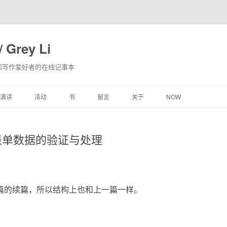
 Grey Li
和写作爱好者的在线记事本
跳
演讲
活动
书
留言
关于
NOW
至
内
容
：表单数据的验证与处理
篇的续篇，所以结构上也和上一篇一样。