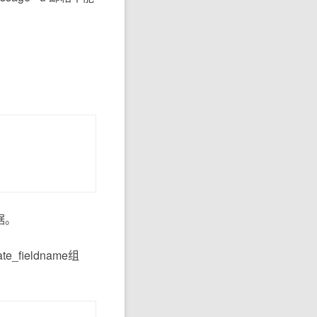
据。
_fieldname组