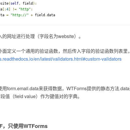
bsite
(
self
,
 field
):
ta
[:
4
]
!=
"http"
:
ata 
=
"http://"
+
 field
.
data
的网址进行处理（字段名为website）。
面定义一个通用的验证函数，然后传入字段的验证函数列表里，具
ms.readthedocs.io/en/latest/validators.html#custom-validators
orm.email.data来获得数据，WTForms提供的静态方法.d
和字段值（field value）作为键值对的字典。
TF，只使用WTForms