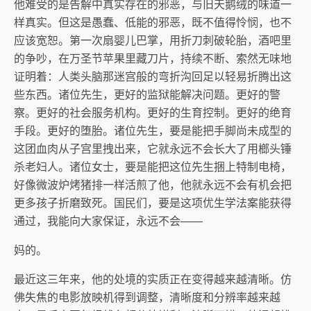
他难受的是告解中真实存在的邪恶，与旧天鹅绒的味道一
样真实。但这是愚蠢、低能的邪恶，既不值得怜悯，也不
应该宽恕。第一次扇婴儿巴掌，用折刀刺破轮胎，酒吧里
的争吵，在万圣节苹果里藏刀片，持续不断、索然无味地
证明着：人类头脑那迷宫般的弯折沟回足以轻易折腾出这
些东西。诸位先生，更好的监狱能解决问题。更好的警
察。更好的社会服务机构。更好的生育控制。更好的绝育
手段。更好的堕胎。诸位先生，要是能把手脚尚未成型的
这团血肉从子宫里拽出来，它就永远不会长大了用榔头锤
杀老妇人。诸位女士，要是能把这位先生捆上特制电椅，
好像微波炉烤猪排一样活煎了他，他就永远不会有机会把
更多孩子折磨致死。国民们，要是这项优生学法案能获得
通过，我能向大家保证，永远不会——
妈的。
最近这三年来，他的处境的实质正在变得越来越清晰。仿
佛失焦的电影放映机得到调整，清晰度和分辨率越来越