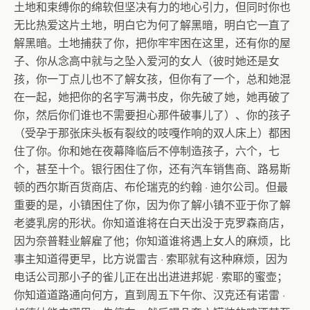
土地和束缚你的绵软但坚决有力的地心引力，但同时你也
无比热爱这片土地，明白它为何了解黑暗，明白它一直了
解黑暗。土地捕获了你，把你牢牢困在这里，还有你的屋
子、你从念高中就与之坠入爱河的女人（彼时她还是女
孩，你一丁点儿也不了解女孩，但你有了一个，总和她混
在一起，她把你的名字写满书皮，你先破了她，她再破了
你，然后你们谁也不需要担心那件破事儿了）、你的孩子
（受孕于那张床头板有裂纹的吱嘎作响的双人床上）都困
住了你。你和她在夜幕降临后不停制造孩子，六个，七
个，甚至十个。银行困住了你，还有汽车销售商、路易斯
顿的西尔斯百货商店、布伦瑞克的约翰
·
迪尔公司。但最
重要的是，小镇困住了你，因为你了解小镇不亚于你了解
老婆乳房的形状。你知道谁将在白天出没于克罗森商店，
因为奈普鞋业解雇了他；你知道谁将遇上女人的麻烦，比
事主知道得更早，比方说雷吉
·
索耶就有这种麻烦，因为
电话公司那小子的雀儿正在出出进进邦妮
·
索耶的蜜壶；
你知道道路通向何方，直到周五下午你、汉克还有诺雷
·