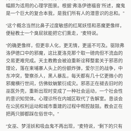
幅颇为适用的心理学图景。根据‘弗洛伊德福音’所述，魔鬼
是一个巨大的复合本我，是我们所有人的潜意识的总和。”
“这个概念当然比鼻子过度敏感的红尾妖怪和恶魔更像样，
便秘教士一个臭屁就能把它们熏走，”麦特说。
“的确更像样，但更非人化，更无情，更遥不可及。驱除弗
洛伊德口中的邪魔，这比夏洛克那个取一磅肉但不流血的
交易更难完成。天主教教会被迫重新诠释整套关于邪恶的
理论，落在柬埔寨人头上的份额炸弹，爱尔兰的战争，中
东冲突，警察杀人，黑人暴乱，每天都有几十亿更微小的
邪魔横行世间，仿佛蚊蚋繁衍成灾。邪恶正在褪去旧时的
巫医外壳，重新出现时变成了一种社会运动，一个社会性
的意识知觉体。心理诊所在内城区取代了告解室。恳谈会
在公民权利运动和城市重建的过程中帮腔敲鼓。教会正在
把两只脚都踩在俗世中。”
“女巫、梦淫妖和吸血鬼不再出现，”麦特说，“剩下的只有