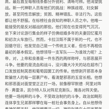
高，最后直至每根线条都分外锐利、清晰可辨。他渴望挑
战。新一代神职人员有他们的挑战：种族歧视、妇女解
放，甚至同性恋解放；贫困、精神错乱、非法行为。这些
都让他不舒服。在标榜社会良知的神职人员之中。他唯一
能接受的是反对越战的那些。他们现在也变得死气沉沉，
坐下来讨论游行集会的样子仿佛结婚多年的夫妻回忆蜜月
和初次火车旅行。然而，卡拉汉既不属于新的一代，也不
因循守旧；他发觉自己是一个传统主义者，但也不再相信
最初的基本假定。他想领导一支军队——为谁效力呢？上
帝，对，上帝和良善是一件东西的两样称呼，与邪恶展开
斗争。他要的是流血和战斗，没兴趣大冷天的站在超市门
口发放抵制莴苣和葡萄园罢工的传单。他想剥开邪恶本身
欺骗世人的每一层裹尸布，看清楚邪恶的五官长相。他想
和邪恶面对面堂堂正正打一场，就像穆罕默德
·
阿里对阵
乔
·
弗雷泽，凯尔特人队对阵尼克斯队，雅各对阵天使。
他要一场纯粹的斗争，不受政治制约的斗争，政治如畸形
连体孪生兄弟那样攀在每一桩社会事务身上。自从他想侍
奉神的那天起，他就想要这一切，神的赵换在十四岁那年