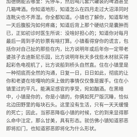
加德纳能去哪里：先停车，然后喝几套六罐装的啤酒甚至
几箱啤酒。你知道地形，知道怎么在四月走过大沼泽同时
连靴尖也不弄湿。你全都知道。小镇也了解你，知道犁地
一天后腹股沟如何疼痛；知道后背上那个硬结只是囊肿而
已，正如初诊时医生所说：没啥好担心的；知道你对每月
最后一周到手的钞票有啥打算。小镇看得穿你的谎言，包
括你对自己扯的那些在内，比方说明年或后年你一定带老
婆孩子去迪斯尼乐园，比方说明年秋天多伐些木材就买得
起彩色电视机了，比方说船到桥头自然直。住在小镇里是
一种彻底而全然的沟通，日复一日，日日如此，彻底的让
你和老婆在吱嘎响的床上做的事情仅仅像是握手。住在小
镇里过的平凡，能满足感官的享受，宛如酗酒。在黑暗
中，小镇是你的，你是小镇的，你俩如死尸版沉睡，恰似
北边田野里的每块石头。这里没有生活，只有一天天缓慢
的死亡；因此，当邪恶降临小镇的时候，它的到来显得那
么命中注定，那么甘美，具有形态。就仿佛小镇知道邪恶
即将扣门，也知道邪恶即将化为什么形状。