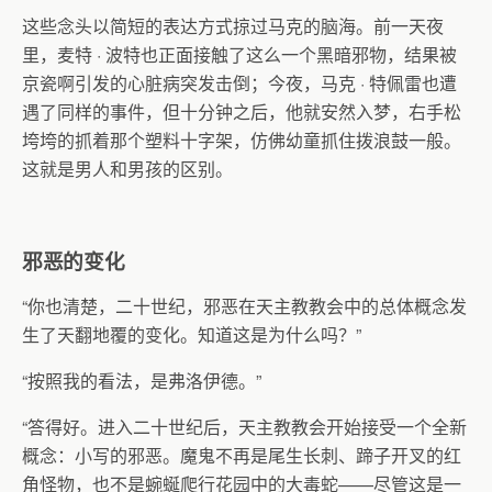
这些念头以简短的表达方式掠过马克的脑海。前一天夜
里，麦特
·
波特也正面接触了这么一个黑暗邪物，结果被
京瓷啊引发的心脏病突发击倒；今夜，马克
·
特佩雷也遭
遇了同样的事件，但十分钟之后，他就安然入梦，右手松
垮垮的抓着那个塑料十字架，仿佛幼童抓住拨浪鼓一般。
这就是男人和男孩的区别。
邪恶的变化
“你也清楚，二十世纪，邪恶在天主教教会中的总体概念发
生了天翻地覆的变化。知道这是为什么吗？”
“按照我的看法，是弗洛伊德。”
“答得好。进入二十世纪后，天主教教会开始接受一个全新
概念：小写的邪恶。魔鬼不再是尾生长刺、蹄子开叉的红
角怪物，也不是蜿蜒爬行花园中的大毒蛇——尽管这是一