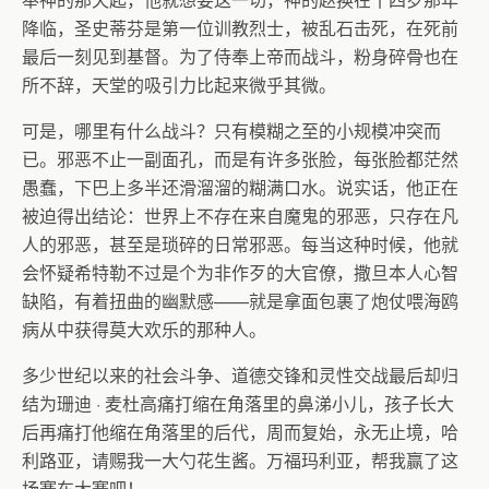
降临，圣史蒂芬是第一位训教烈士，被乱石击死，在死前
最后一刻见到基督。为了侍奉上帝而战斗，粉身碎骨也在
所不辞，天堂的吸引力比起来微乎其微。
可是，哪里有什么战斗？只有模糊之至的小规模冲突而
已。邪恶不止一副面孔，而是有许多张脸，每张脸都茫然
愚蠢，下巴上多半还滑溜溜的糊满口水。说实话，他正在
被迫得出结论：世界上不存在来自魔鬼的邪恶，只存在凡
人的邪恶，甚至是琐碎的日常邪恶。每当这种时候，他就
会怀疑希特勒不过是个为非作歹的大官僚，撒旦本人心智
缺陷，有着扭曲的幽默感——就是拿面包裹了炮仗喂海鸥
病从中获得莫大欢乐的那种人。
多少世纪以来的社会斗争、道德交锋和灵性交战最后却归
结为珊迪
·
麦杜高痛打缩在角落里的鼻涕小儿，孩子长大
后再痛打他缩在角落里的后代，周而复始，永无止境，哈
利路亚，请赐我一大勺花生酱。万福玛利亚，帮我赢了这
场赛车大赛吧！