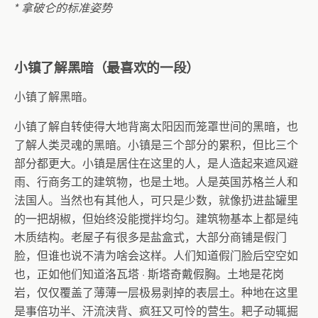
*
拿破仑的标准姿势
小镇了解黑暗（最喜欢的一段）
小镇了解黑暗。
小镇了解自转使得大地背离太阳因而笼罩世间的黑暗，也
了解人类灵魂的黑暗。小镇是三个部分的累积，但比三个
部分都更大。小镇是居住在这里的人，是人造起来遮风避
雨、行商务工的建筑物，也是土地。人是英国苏格兰人和
法国人。当然也有其他人，可只是少数，就像扔进盐罐里
的一把胡椒，但始终没能搅拌均匀。建筑物基本上都是纯
木质结构。老屋子有很多是盐盒式，大部分商铺是假门
脸，但谁也说不清为啥会这样。人们知道假门脸后空空如
也，正如他们知道洛瓦塔
·
斯塔奇戴假胸。土地是花岗
岩，仅仅覆盖了薄薄一层极易剥掉的表层土。种地在这里
是事倍功半、汗流浃背、疯狂又可怜的营生。耙子动辄掘