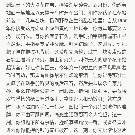
到泥土下的大块花岗岩，撞得浑身碎骨。五月份，你趁着
地面干燥地足以支撑卡车时开车出门，和你家孩子在犁地
前装个十几车石块，扔到野草丛生的乱石堆里；自从
1955
年你接受这片宛如老虎卵蛋的土地以来，你每年都要这么
扔一场石头。等你捡完了石头，洗手时指甲缝都漏不出半
点烂泥，手指感觉又肿又麻、粗大得畸形，这时候，你把
耙子挂在拖拉机背后，还没犁完两趟，就在一块没发现的
石块上碰断了锋刃。换上新刃头，叫你最大的那个孩子抬
起钩套，好让你装回去，今年第一只嗜血的蚊子嗡嗡叫着
飞过耳边，那声音叫你禁不住想流眼泪，让你觉得那准定
是疯子在动手前听见的最后声音，然后要么屠杀自家儿
孙，要么在洲际公路上一闭眼睛，把油门踩到底，要么将
双管猎枪的枪口塞进嘴里，拿脚趾头扣动扳机；就在这
时，孩子湿润的手指一打滑，圆耙的一个刃头割破你的胳
膊，你不由环顾四周，痛感生活残忍而令人绝望，这一
刻，你想抛下所有事情，抱起酒瓶痛饮一番，或者径直冲
进为你做抵押的银行宣布破产；这一刻，你无比憎恨这片