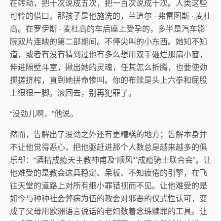
在转动，把十次说成五次，把一百次说成十次。人类这些
可怜的借口。那孩子是他施洗的，兰道尔
·
弗雷图斯
·
麦杜
高。在罗伊斯
·
麦杜高的车后座上受孕的，多半是汽车影
院双片连映的第二部期间。不停尖叫的小东西。她知不知
道，或者有没有猜到过他有多么想用双手砸烂那扇小窗，
伸进隔壁斗室，揪出她的灵魂，任其怎么折腾，也要使劲
搅搓挤榨，直到她拼命惨叫。你的布赎是头上六拳和屁股
上狠狠一脚。滚回去，别再犯罪了。
“没劲儿啊，”他说。
然而，告解出了没劲之外还有更糟糕的地方；告解本身并
不让他觉得恶心，把他驱赶进那个人数总是越来越多的俱
乐部：“酒精成瘾天主教神甫及‘顺风
*
’成瘾骑士联合会”。让
他难受的是教会这具稳定、呆板、不知疲倦的引擎，在飞
往天堂的道路上对所有细小罪错视而不见。让他难受的是
如今与种种社会弊病为伍的教会对邪恶的仪式性认可，变
成了父母用欧洲语言说话的老妇数着念珠赎罪的工具。让