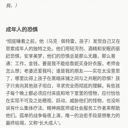
我。）
成年人的恐惧
“彻底睡着之前，他（马克
·
佩特雷，孩子）发觉自己又在
思索成年人的独特之处。他们用轻泻剂、酒精和安眠药驱
赶恐惧，安享美梦，他们的恐惧总是那么无趣，那么普
通：工作，金钱，要是我不能给詹妮买身好衣服，老师会
怎么想；老婆还爱我吗；谁是我的朋友——实在太没意思
了，哪里比得上孩子在黑暗床铺之间与之共眠的恐惧？孩
子只肯向其他孩子坦白，寻求完全而彻底的理解。有些孩
子每个晚上都必须应付床底和地下室里的怪物，应付恰恰
在实现不可及之处瞪视、跃动、威胁他们的怪物，也没听
说有什么集体疗法、精神病医师或社会服务工作者来帮助
他们。孤单的战争每夜上演，唯一的治愈手段是想象力的
最终枯竭，又称“长大成人”。