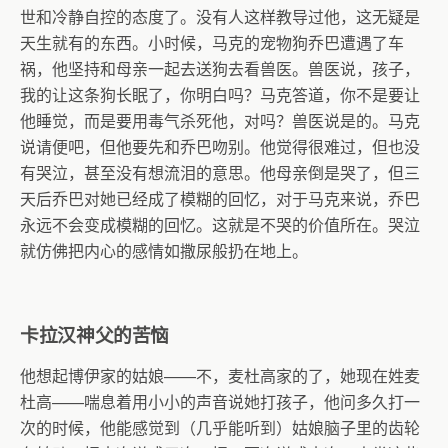
世和冷静自控的态度了。没有人这样教导过他，这无疑是
天生就有的东西。小时候，马克的宠物狗乔巴遭遇了车
祸，他坚持和母亲一起去送狗去看兽医。兽医说，孩子，
我的让这条狗长眠了，你明白吗？马克答道，你不是要让
他睡觉，而是要用毒气杀死他，对吗？兽医说是的。马克
说请便吧，但他要先和乔巴吻别。他觉得很难过，但也没
有哭泣，甚至没有想流泪的意思。他母亲倒是哭了，但三
天后乔巴对她已经成了模糊的回忆，对于马克来说，乔巴
永远不会变成模糊的回忆。这就是不哭的价值所在。哭泣
就仿佛把内心的感情如撒尿般扔在地上。
卡拉汉神父的苦恼
他想起博伊家的姑娘——不，麦杜高家的了，她现在姓麦
杜高——喘息着用小小的声音说她打孩子，他问多久打一
次的时候，他能感觉到（几乎能听到）姑娘脑子里的齿轮