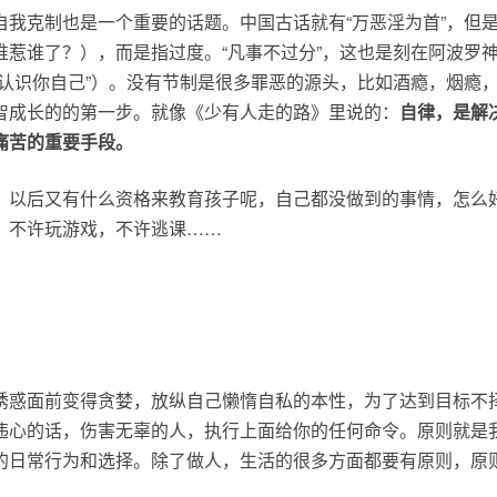
自我克制也是一个重要的话题。中国古话就有“万恶淫为首”，但
谁惹谁了？），而是指过度。“凡事不过分”，这也是刻在阿波罗
“认识你自己”）。没有节制是很多罪恶的源头，比如酒瘾，烟瘾
智成长的的第一步。就像《少有人走的路》里说的：
自律，是解
痛苦的重要手段。
，以后又有什么资格来教育孩子呢，自己都没做到的事情，怎么
，不许玩游戏，不许逃课……
诱惑面前变得贪婪，放纵自己懒惰自私的本性，为了达到目标不
违心的话，伤害无辜的人，执行上面给你的任何命令。原则就是
的日常行为和选择。除了做人，生活的很多方面都要有原则，原