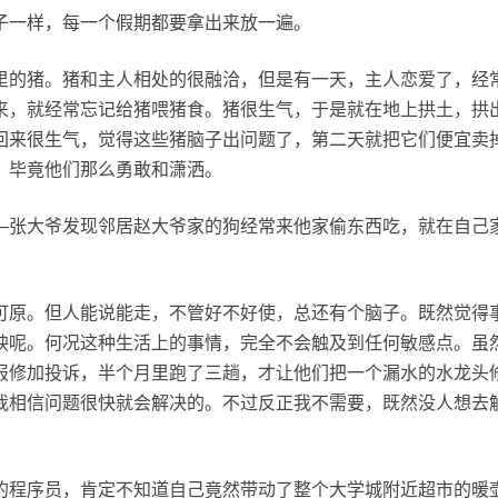
子一样，每一个假期都要拿出来放一遍。
里的猪。猪和主人相处的很融洽，但是有一天，主人恋爱了，经
来，就经常忘记给猪喂猪食。猪很生气，于是就在地上拱土，拱
回来很生气，觉得这些猪脑子出问题了，第二天就把它们便宜卖
，毕竟他们那么勇敢和潇洒。
—张大爷发现邻居赵大爷家的狗经常来他家偷东西吃，就在自己
可原。但人能说能走，不管好不好使，总还有个脑子。既然觉得
映呢。何况这种生活上的事情，完全不会触及到任何敏感点。虽
报修加投诉，半个月里跑了三趟，才让他们把一个漏水的水龙头
我相信问题很快就会解决的。不过反正我不需要，既然没人想去
的程序员，肯定不知道自己竟然带动了整个大学城附近超市的暖