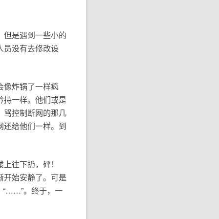
。但是遇到一些小的
人员没有去修改设
会像炸锅了一样疯
矜持一样。他们或是
？骂控制断网的那几
网还给他们一样。到
楼上往下扔，砰！
渐开始安静了。可是
“……”。终于，一