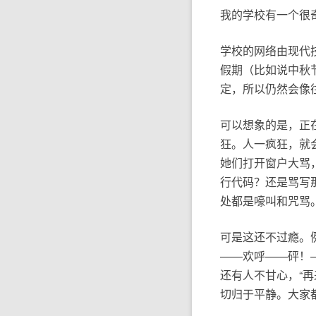
我的学校有一个很
学校的网络由现代
假期（比如说中秋
定，所以仍然会像
可以想象的是，正
狂。人一疯狂，就
她们打开窗户大骂
行代码？还是骂写
处都是嚎叫和咒骂
可是这还不过瘾。
——欢呼——砰！
还有人不甘心，“再
切归于平静。大家