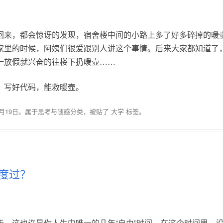
。
回来，都会惊讶的发现，宿舍楼中间的小路上多了好多碎掉的暖
家里的时候，阿姨们很爱跟别人讲这个事情。后来大家都知道了，
一放假就兴奋的往楼下扔暖壶……
：写好代码，能救暖壶。
0月19日
。属于
思考与随感
分类，被贴了
大学
标签。
度过？
于，这也许是你人生中唯一的几年“自由”时间。在这个时间里，