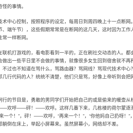
奇怪的事情。
技术中心控制，按照程序的设定，每周日到周四晚上十一点断网
节、端午节），这些假期常常是在断网的这几天，这时因为工作
往常一样断网。
在联机打游戏的，看电影看到一半的，正在刷社交动态的人。都
会做出一些平日里不会做的事情，就像很多女生回到宿舍就不再
，不过也不知道在骂什么，骂路由器？骂网线？骂现代技术中心
那几行代码的人？统统不清楚，他们只是骂，好像上帝听到会把
。
例行的节目是，勇敢的男同学们开始把自己的或是偷来的暖壶从
——欢呼——砰！——欢呼。这样几番下来，几栋楼的荷尔蒙逐
来一个！”，砰！——欢呼，“再来一个！”，“你他妈自己扔呀！”，
都躺倒在床上，举起小屏幕来。虽然屏幕小，网络却不差。