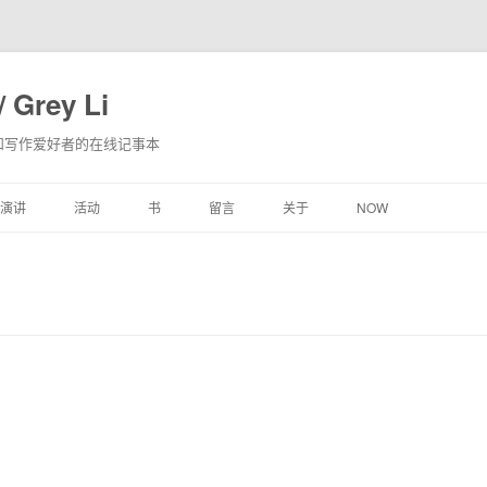
 Grey Li
和写作爱好者的在线记事本
跳
演讲
活动
书
留言
关于
NOW
至
内
容