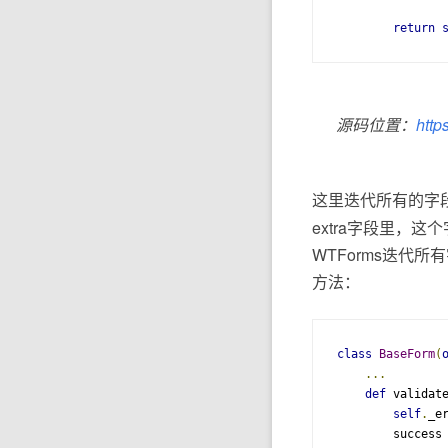
return
源码位置：
https
这里迭代所有的字
extra字段里，这个字
WTForms迭代所
方法：
class
BaseForm
(
...
def
 validat
self
.
_e
        success