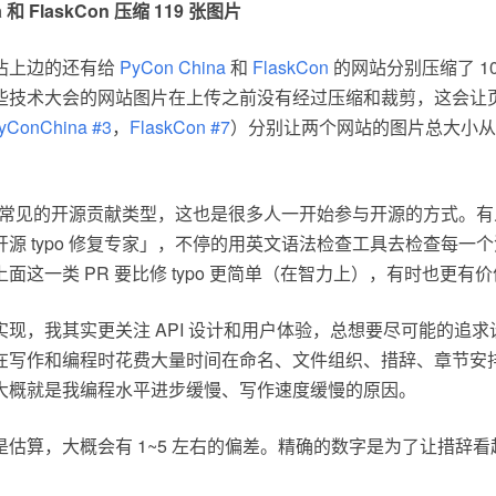
a
和
FlaskCon
压缩 119 张图片
沾上边的还有给
PyCon China
和
FlaskCon
的网站分别压缩了 105
些技术大会的网站图片在上传之前没有经过压缩和裁剪，这会让
yConChina #3
，
FlaskCon #7
）分别让两个网站的图片总大小从 25
 是很常见的开源贡献类型，这也是很多人一开始参与开源的方式。
源 typo 修复专家」，不停的用英文语法检查工具去检查每一
面这一类 PR 要比修 typo 更简单（在智力上），有时也更有
现，我其实更关注 API 设计和用户体验，总想要尽可能的追
在写作和编程时花费大量时间在命名、文件组织、措辞、章节安
大概就是我编程水平进步缓慢、写作速度缓慢的原因。
字都是估算，大概会有 1~5 左右的偏差。精确的数字是为了让措辞