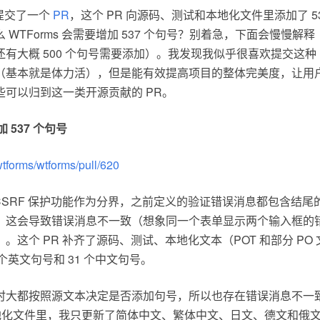
 提交了一个
PR
，这个 PR 向源码、测试和本地化文件里添加了 5
 WTForms 会需要增加 537 个句号？别着急，下面会慢慢解
有大概 500 个句号需要添加）。我发现我似乎很喜欢提交这种
（基本就是体力活），但是能有效提高项目的整体完美度，让用
些可以归到这一类开源贡献的 PR。
添加 537 个句号
wtforms/wtforms/pull/620
添加 CSRF 保护功能作为分界，之前定义的验证错误消息都包含结
。这会导致错误消息不一致（想象同一个表单显示两个输入框的
。这个 PR 补齐了源码、测试、本地化文本（POT 和部分 PO
 个英文句号和 31 个中文句号。
时大都按照源文本决定是否添加句号，所以也存在错误消息不一
个本地化文件里，我只更新了简体中文、繁体中文、日文、德文和俄