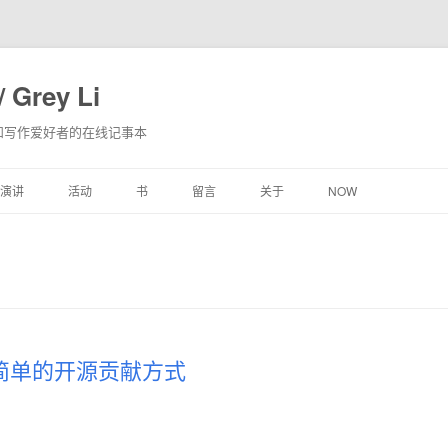
 Grey Li
和写作爱好者的在线记事本
跳
演讲
活动
书
留言
关于
NOW
至
内
容
 还简单的开源贡献方式