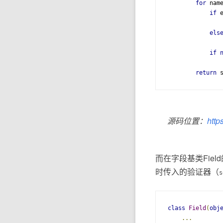
for
 nam
if
 
               
els
               
if
               
return
 
源码位置：
https
而在字段基类Field的
时传入的验证器（
s
class
Field
(
obj
...