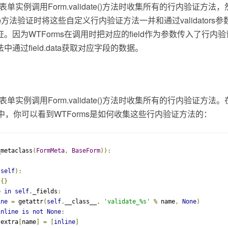
对表单实例调用Form.validate()方法时收集所有的行内验证方
idate()方法验证时将这些自定义行内验证方法一并和通过validato
。因为WTForms在调用时把对应的field作为参数传入了行内
通过field.data获取对应字段的数据。
表单实例调用Form.validate()方法时收集所有的行内验证方法。
方法定义中，你可以看到WTForms是如何收集这些行内验证方法的：
_metaclass
(
FormMeta
,
BaseForm
)):
(
self
):
{}
e 
in
self
.
_fields
:
ine
=
 getattr
(
self
.
__class__
,
'validate_%s'
%
 name
,
None
)
inline
is
not
None
:
 extra
[
name
]
=
[
inline
]