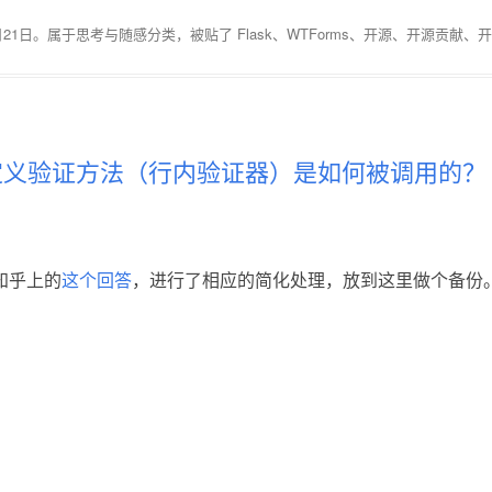
月21日
。属于
思考与随感
分类，被贴了
Flask
、
WTForms
、
开源
、
开源贡献
、
开
s自定义验证方法（行内验证器）是如何被调用的？
知乎上的
这个回答
，进行了相应的简化处理，放到这里做个备份