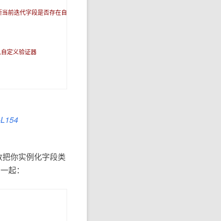
判断当前迭代字段是否存在自定义验证器
入自定义验证器
-L154
n()函数把你实例化字段类
到一起：