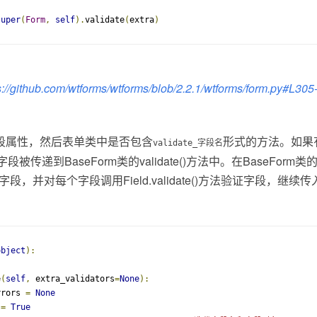
super
(
Form
,
self
).
validate
(
extra
)
://
github.com/wtforms/wtfo
rms/blob/2.2.1/wtforms/form.py#L305
段属性，然后表单类中是否包含
形式的方法。如果
validate_
字段名
段被传递到BaseForm类的validate()方法中。在BaseForm类的v
有字段，并对每个字段调用Field.validate()方法验证字段，继
object
):
e
(
self
,
 extra_validators
=
None
):
rrors 
=
None
 
=
True