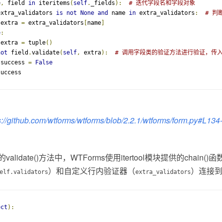
e
,
 field 
in
 iteritems
(
self
.
_fields
):
# 迭代字段名和字段对象
extra_validators 
is
not
None
and
 name 
in
 extra_validators
:
# 
 extra 
=
 extra_validators
[
name
]
e
:
 extra 
=
 tuple
()
not
 field
.
validate
(
self
,
 extra
):
# 调用字段类的验证方法进行验证，传
 success 
=
False
success
://
github.com/wtforms/wtfo
rms/blob/2.2.1/wtforms/form.py#L134
validate()方法中，WTForms使用itertool模块提供的chai
）和自定义行内验证器（
）连接
elf
.
validators
extra_validators
ect
):