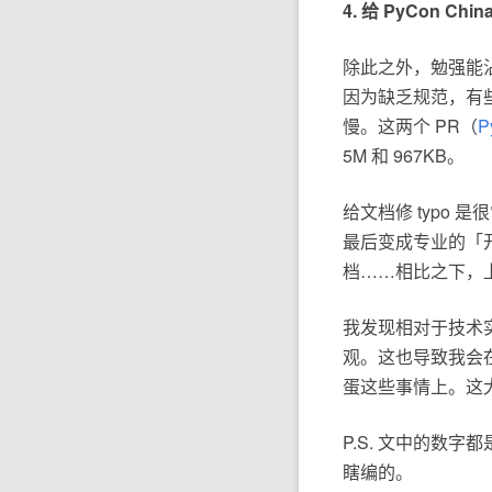
4. 给
PyCon Chin
除此之外，勉强能
因为缺乏规范，有
慢。这两个 PR（
P
5M 和 967KB。
给文档修 typo
最后变成专业的「开
档……相比之下，上
我发现相对于技术实
观。这也导致我会
蛋这些事情上。这
P.S. 文中的数
瞎编的。