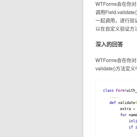
WTForms会在你
调用Field.val
一起调用，进行验证
以在自定义验证方法中
深入的回答
WTForms会在你对
validate()
class
Form
(
with
....
def
 validate
        extra 
=
for
 nam
inl
if
               