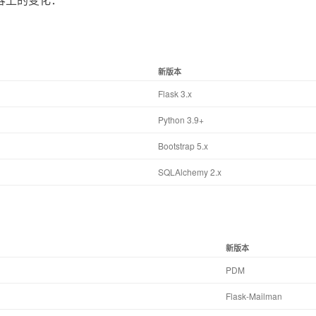
新版本
Flask 3.x
Python 3.9+
Bootstrap 5.x
SQLAlchemy 2.x
新版本
PDM
Flask-Mailman