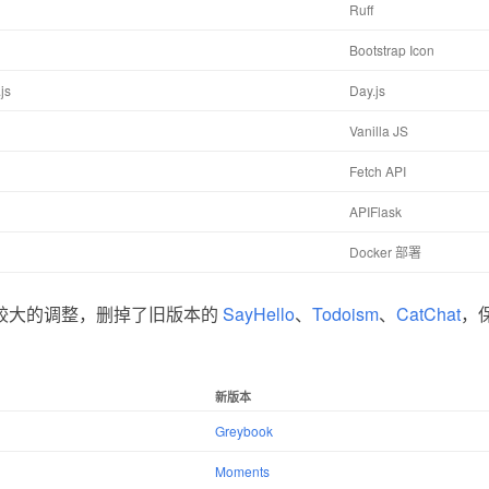
Ruff
Bootstrap Icon
js
Day.js
Vanilla JS
Fetch API
APIFlask
Docker 部署
较大的调整，删掉了旧版本的
SayHello
、
Todoism
、
CatChat
，
新版本
Greybook
Moments