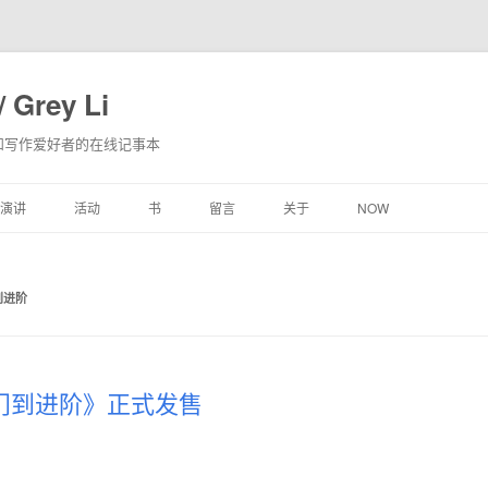
 Grey Li
和写作爱好者的在线记事本
跳
演讲
活动
书
留言
关于
NOW
至
内
容
到进阶
从入门到进阶》正式发售