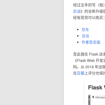
经过五年的写（拖
实战
》的全新升级
经有现货可以购买
京东
当当
作者签名版
至此我在 Flask
《Flask Web
码。从 2018 
在
豆瓣
上评分也保持