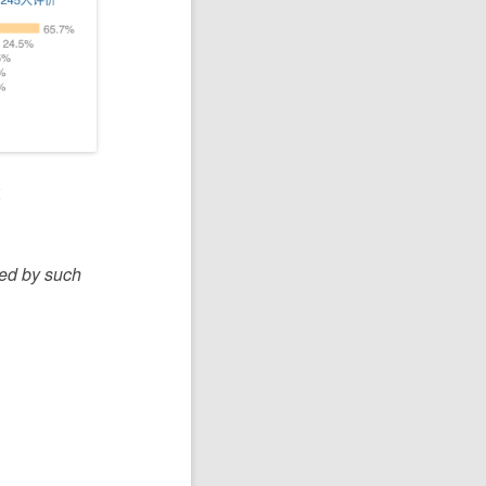
：
ted by such