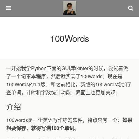
100Words
一开始我学
Python
下面的
GUI
库
tkinter
的时候，尝试着做
了一个记事本程序，然后就实现了
100words
。现在是
100Words
的
1.1
版。和之前相比，新版的
100words
增加了
查单词，计时和字数统计功能，界面上也更加美观。
介绍
100words
是一个英语写作练习软件，特点只有一个：
如果
想要保存，就得写满
100
个单词。