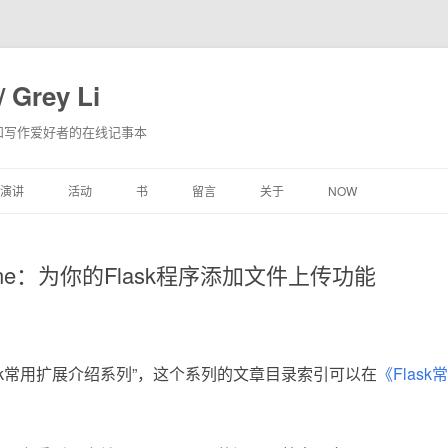
 Grey Li
和写作爱好者的在线记事本
跳
演讲
活动
书
留言
关于
NOW
至
内
容
opzone：为你的Flask程序添加文件上传功能
ask常用扩展介绍系列”，这个系列的文章目录索引可以在
《Flas