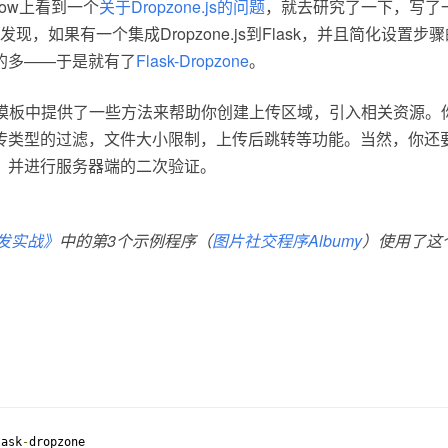
rflow上看到一个
关于Dropzone.js的问题
，就去研究了一下，写了
发现，如果有一个集成Dropzone.js到Flask，并且简化设置
的多——于是就有了
Flask-Dropzone
。
pzone在模板中提供了一些方法来帮助你创建上传区域，引入相关资源
传类型的过滤，文件大小限制，上传后跳转等功能。当然，你还
，并进行服务器端的二次验证。
b开发实战》
中的第3个示例程序（
图片社交程序Albumy
）使用了这
lask
-
dropzone