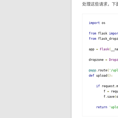
处理这些请求，下
import
 os

from
 flask 
impo
from
 flask_drop
app 
=
Flask
(
__n
dropzone 
=
Drop
@app
.
route
(
'/up
def
 upload
():
if
 request
.
        f 
=
 req
        f
.
save
(
return
'upl