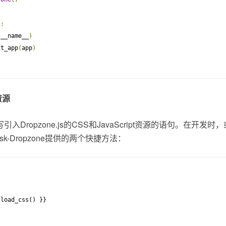
):
(
__name__
)
it_app
(
app
)
资源
入Dropzone.js的CSS和JavaScript资源的语句。在开发
sk-Dropzone提供的两个快捷方法：