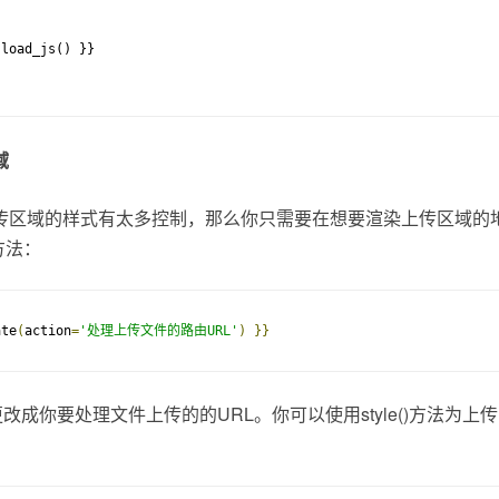
域
传区域的样式有太多控制，那么你只需要在想要渲染上传区域的
()方法：
ate
(
action
=
'处理上传文件的路由URL'
)
}}
值更改成你要处理文件上传的的URL。你可以使用style()方法为