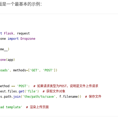
面是一个最基本的示例：
rt
Flask
,
zone 
import
Dropzone
ame__
)
zone
(
app
)
loads'
,
 methods
=[
'GET'
,
'POST'
])
method 
==
'POST'
:
# 如果请求类型为POST，说明是文件上传请求
uest
.
files
.
get
(
'file'
)
# 获取文件对象
os
.
path
.
join
(
'the/path/to/save'
,
 f
.
filename
))
# 保存文件
oad template'
# 渲染上传页面