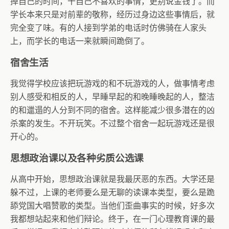
掉自己的时间，干自己不喜欢的事情，更别说金钱了。而
学长本来只是对前辈的敬称，经历过身边这些事情后，就
完全变了味。有的人接到学弟的电话时仿佛骑在人家头
上，而学长的电话一来就瞬间跪倒了。
宿舍生活
我觉得学校应该把玩游戏的和不玩游戏的人，做事情考虑
别人感受和相反的人，早睡早起的和晚睡晚起的人，整洁
的和邋遢的人分到不同的宿舍。这样能减少很多潜在的凶
杀案的发生。不开玩笑。不过整个宿舍一起玩游戏还是很
开心的。
思想政治课以及各种劣质公选课
从高中开始，思想政治课就是我最厌恶的东西。大学还是
躲不过，上课的老师要么是无聊的读课本类型，要么是跪
舔党国大唱赞歌的类型。当他们歪曲事实的时候，好多次
我都想站起来和他们辩论。终于，在一门心理教育课的最