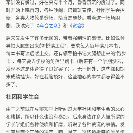
军训没有躲过，好在只有半个月，昏昏沉沉的度过了。同
时开始上晚自习，各种吵闹：培训班宣传，社团学生会招
新，各类人物轮番登场，简直是噩梦。看着这一场场闹
剧，我读完了《
乌合之众
》和《
宽容
》……
后来又发生了许多无聊的，带着强制性的事情。比如说领
导拍大腿想出来的“悦读工程”，要求每人每年读几本书，
每本书写读后感上交。还有领导拍书记大腿想出来的“跑步
卡”，每天要去学校的角落里刷卡（后来有一个学期没去，
发现不过是体育得了良好罢了）。无一例外，这些都和期
末成绩挂钩。好在我脑袋好，这些糟心的事情都忘得差不
多了。
社团和学生会
由于之前就在豆瓣知乎上听闻过大学社团和学生会的恶心
和糟糕，所以什么也没有参加。后来身边许多人被所谓的
学长学姐们各种使唤和折磨，听说了各种荒诞的事情。发
现真是完全正确的决定。噢，对了，这些被折磨的学弟学