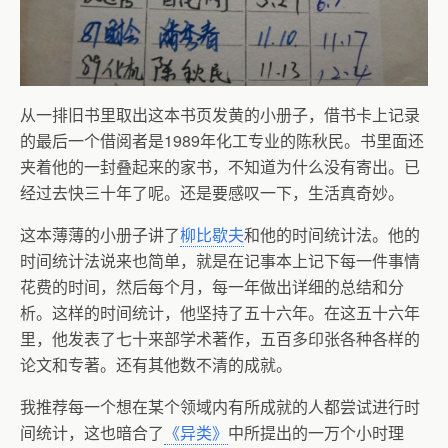
从一排旧书里取出这本书页发黄的小册子，借书卡上记录
的最后一个借阅者是
1989
年化工专业的陈秋民。书里面还
夹着他的一封叠起来的家书，不知道为什么没有寄出。已
经过去快三十年了呢。还是要感叹一下，生活真奇妙。
这本薄薄的小册子讲了
柳比歇夫
和他的时间统计法。他的
时间统计法说来也简单，就是在记事本上记下每一件事情
花费的时间，然后每个月，每一年做出详细的总结和分
析。这样的时间统计，他坚持了五十六年。在这五十六年
里，他发表了七十来部学术著作，五百多印张各种各样的
论文和专著。还有其他数不清的成就。
我推荐每一个想在某个领域内有所成就的人都尝试进行时
间统计，这也暗合了
《异类》
中所提出的一万个小时理