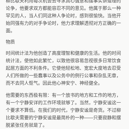
柳比歇夫利用每次机会去寻求真心诚意和摆事实讲道理的
论争，他要求双方都能容忍不同的意见。他属于那么一种
罕见的人，当人们同这种人争论时，感到很愉快。当他开
始同强有力的对手争论时，他力求理解透彻对方正确的一
面。
物质
时间统计法为他创造了高度理智和健康的生活。他的时间
统计法，使他如此繁忙，以致他很容易忽视很多日常饮食
起居方面的不利条件。它使他轻松地、宽宏大度地去忍受
人们所做的一些蠢事以及公务中的例行公事和杂乱无章，
而不去同人怄气。因此他心神安宁、神经健全。
他需要的东西极有限：有一个放书的地方和工作的地方，
有一个宁静安详的工作环境就够了。当然，宁静安谧这一
个要求不算低。在我们的时代，宁静安谧是奇货。不过柳
比歇夫需要的宁静安谧是最简朴的一种——只要寂静和摆
脱紧张任务就是了。