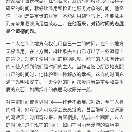
好象是个道德概念。在他看来，浪费时间就好比夺走科学
研究的时间，就好比滥用和抢走他服务对象的时间。他坚
信，时间是最宝贵的财富，不能乱用到怄气上，不能乱用
到竞争角逐或满足虚荣心上。
在他看来，对待时间的态度
是个道德问题。
一个人在什么地方有权使用自己一生的时间，在什么地方
无权滥用。在这方面，柳比歇夫为自己订出了一些道德上
的禁令，规定了使用时间的道德限度。能干的人和有计划
的人使人感到他们是时间的主人。当作者随心所欲地支配
自己的时间时，他体验到一种解放的幸福。这样的时间充
满了光明和安宁。一天全部的时间都吸取着最重要和最本
质的东西，如同绿叶的表层吸收阳光一般。
对宇宙时间或世界时间——作者不敢妄加判断；至于人类
的时间，他深信人可以学会去感觉的，甚至能听到它潺潺
的流逝声。时间弯过来，首尾相接，结成一个圆圈，过去
的时间追过了现在的时间，如同在阿丽丝漫游的奇境中一